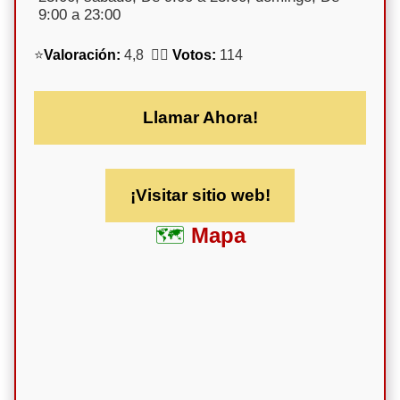
9:00 a 23:00
⭐
Valoración:
4,8 🕵️‍♀️
Votos:
114
Llamar Ahora!
¡Visitar sitio web!
Mapa