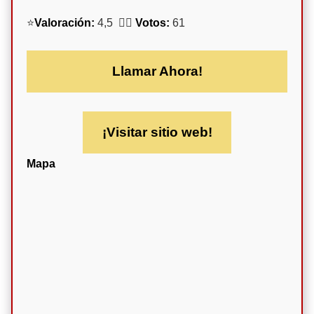
⭐
Valoración:
4,5 🕵️‍♀️
Votos:
61
Llamar Ahora!
¡Visitar sitio web!
Mapa