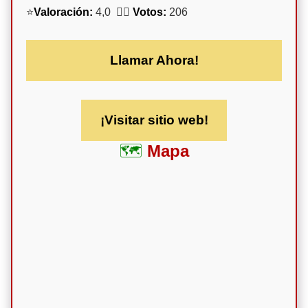
⭐
Valoración:
4,0 🕵️‍♀️
Votos:
206
Llamar Ahora!
¡Visitar sitio web!
Mapa