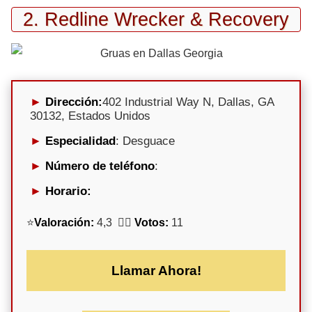
2. Redline Wrecker & Recovery
Dirección:
402 Industrial Way N, Dallas, GA
30132, Estados Unidos
Especialidad
: Desguace
Número de teléfono
:
Horario:
⭐
Valoración:
4,3 🕵️‍♀️
Votos:
11
Llamar Ahora!