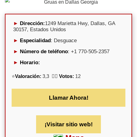
Dirección:
1249 Marietta Hwy, Dallas, GA
30157, Estados Unidos
Especialidad
: Desguace
Número de teléfono
: +1 770-505-2357
Horario:
⭐
Valoración:
3,3 🕵️‍♀️
Votos:
12
Llamar Ahora!
¡Visitar sitio web!