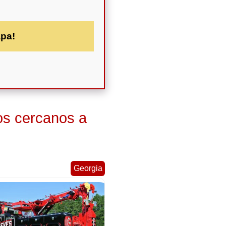
apa!
os cercanos a
Georgia