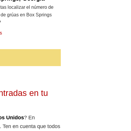
as localizar el número de
o de grúas en Box Springs
?
s
ntradas en tu
os Unidos
? En
s. Ten en cuenta que todos