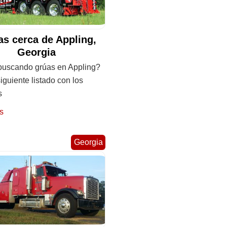
s cerca de Appling,
Georgia
buscando grúas en Appling?
siguiente listado con los
s
s
Georgia