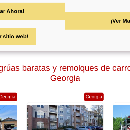
ar Ahora!
¡Ver M
r sitio web!
 grúas baratas y remolques de carr
Georgia
Georgia
Georgia