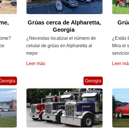
me,
Grúas cerca de Alpharetta,
Grúa
Georgia
Rome?
¿Necesitas localizar el número de
¿Estás 
los
celular de grúas en Alpharetta al
Mira el 
mejor
servicio
Leer más
Leer má
Georgia
Georgia