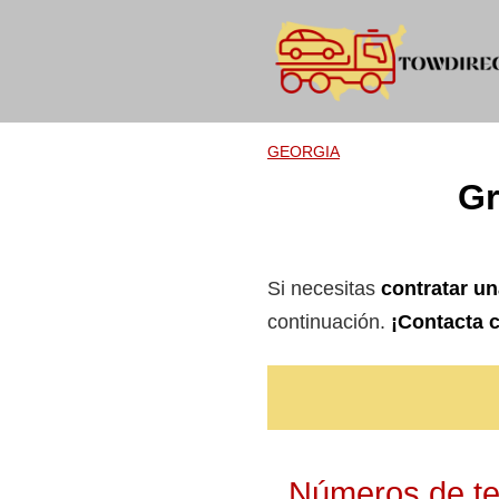
Skip
to
content
GEORGIA
Gr
Si necesitas
contratar un
continuación.
¡Contacta c
Números de tel