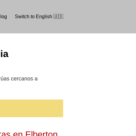
log
Switch to English 🇺🇸
gia
 grúas cercanos a
ras en Elberton