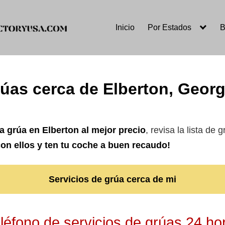
Inicio
Por Estados
B
úas cerca de Elberton, Geor
a grúa en Elberton
al mejor precio
, revisa la lista de
on ellos y ten tu coche a buen recaudo!
Servicios de grúa cerca de mi
éfono de servicios de grúas 24 ho