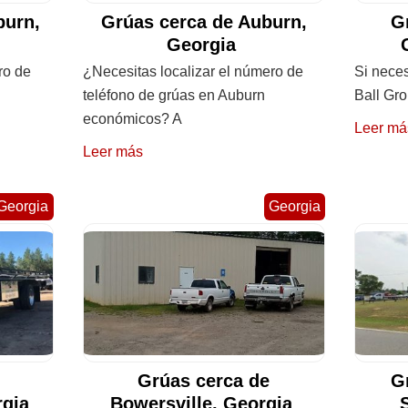
burn,
Grúas cerca de Auburn,
G
Georgia
ro de
¿Necesitas localizar el número de
Si neces
teléfono de grúas en Auburn
Ball Gro
económicos? A
Leer má
Leer más
Georgia
Georgia
Grúas cerca de
G
rgia
Bowersville, Georgia