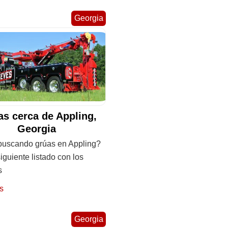
Georgia
s cerca de Appling,
Georgia
buscando grúas en Appling?
siguiente listado con los
s
s
Georgia