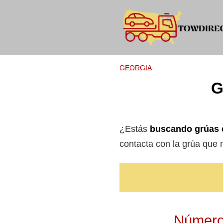
Skip
to
content
GEORGIA
G
¿Estás
buscando grúas 
contacta con la grúa que
Números