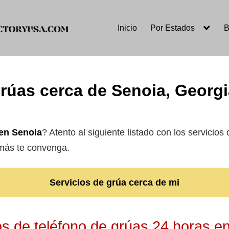
Inicio
Por Estados
B
rúas cerca de Senoia, Georg
en Senoia
? Atento al siguiente listado con los servicio
 más te convenga.
Servicios de grúa cerca de mi
 de teléfono de grúas 24 horas e