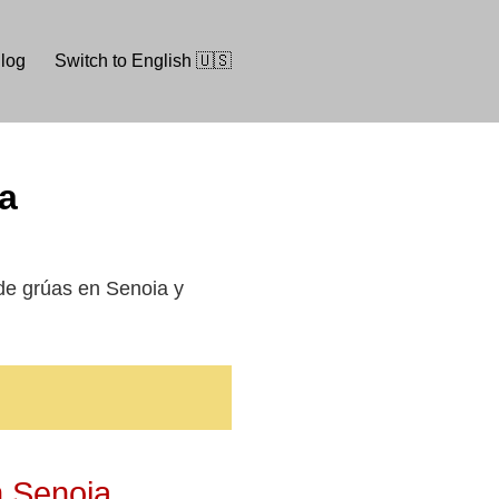
log
Switch to English 🇺🇸
ia
s de grúas en Senoia y
n Senoia