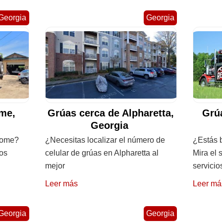
Georgia
Georgia
me,
Grúas cerca de Alpharetta,
Grúa
Georgia
Rome?
¿Necesitas localizar el número de
¿Estás 
los
celular de grúas en Alpharetta al
Mira el 
mejor
servicio
Leer más
Leer má
Georgia
Georgia