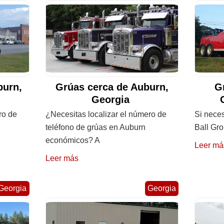
burn,
Grúas cerca de Auburn,
G
Georgia
ro de
¿Necesitas localizar el número de
Si neces
teléfono de grúas en Auburn
Ball Gro
económicos? A
Leer má
Leer más
Georgia
Georgia