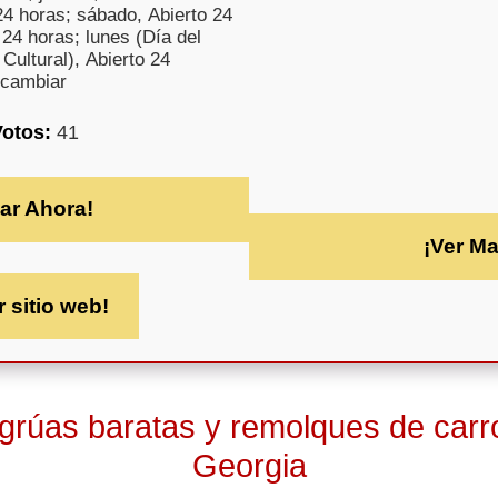
24 horas; sábado, Abierto 24
24 horas; lunes (Día del
Cultural), Abierto 24
 cambiar
Votos:
41
ar Ahora!
¡Ver M
r sitio web!
 grúas baratas y remolques de carr
Georgia