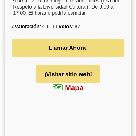
9:00 a 12:00; domingo, Cerrado; lunes (Día del
Respeto a la Diversidad Cultural), De 9:00 a
17:00, El horario podría cambiar
⭐
Valoración:
4,1 🕵️‍♀️
Votos:
87
Llamar Ahora!
¡Visitar sitio web!
Mapa