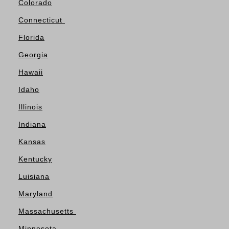
Colorado
Connecticut
Florida
Georgia
Hawaii
Idaho
Illinois
Indiana
Kansas
Kentucky
Luisiana
Maryland
Massachusetts
Minnesota