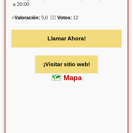
a 20:00
⭐
Valoración:
5,0 🕵️‍♀️
Votos:
12
Llamar Ahora!
¡Visitar sitio web!
Mapa