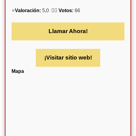
⭐
Valoración:
5,0 🕵️‍♀️
Votos:
66
Llamar Ahora!
¡Visitar sitio web!
Mapa