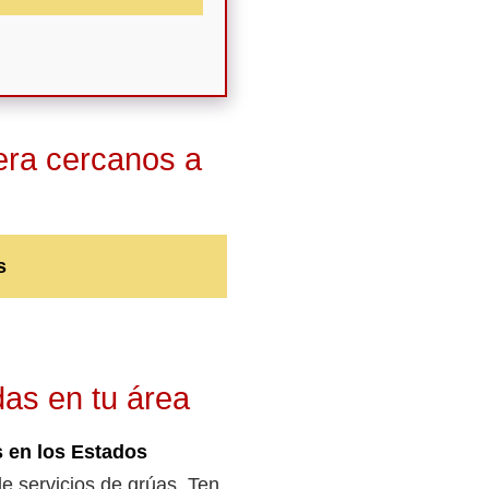
era cercanos a
s
das en tu área
s en los Estados
de servicios de grúas. Ten