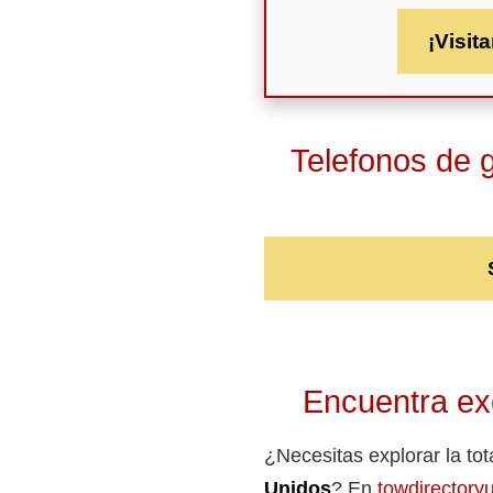
¡Visita
Telefonos de 
Encuentra exc
¿Necesitas explorar la to
Unidos
? En
towdirectory