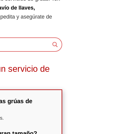
avío de llaves,
xpedita y asegúrate de
n servicio de
las grúas de
s.
 gran tamaño?