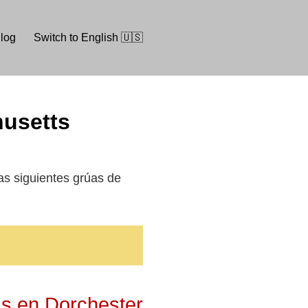
log
Switch to English 🇺🇸
husetts
as siguientes grúas de
as en Dorchester