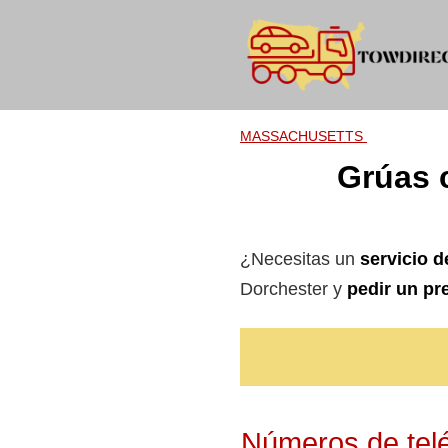
Skip
to
content
MASSACHUSETTS
Grúas 
¿Necesitas un
servicio d
Dorchester y
pedir un p
Números de telé