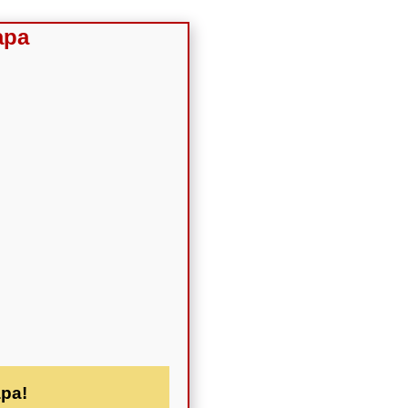
apa
apa!