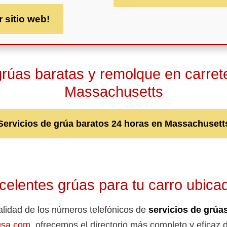
r sitio web!
grúas baratas y remolque en carret
Massachusetts
Servicios de grúa baratos 24 horas en Massachusett
elentes grúas para tu carro ubica
talidad de los números telefónicos de
servicios de grúa
usa.com
, ofrecemos el directorio más completo y eficaz 