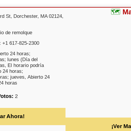
M
rd St, Dorchester, MA 02124,
cio de remolque
: +1 617-825-2300
erto 24 horas;
as; lunes (Día del
as, El horario podría
o 24 horas;
ras; jueves, Abierto 24
24 horas
Votos:
2
ar Ahora!
¡Ver M