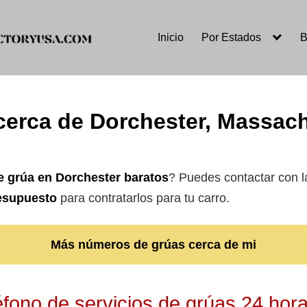
Inicio
Por Estados
B
cerca de Dorchester, Massac
e grúa en Dorchester
baratos
? Puedes contactar con l
resupuesto
para contratarlos para tu carro.
Más números de grúas cerca de mi
fono de servicios de grúas 24 hor