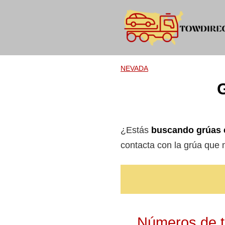
Skip
to
content
NEVADA
¿Estás
buscando grúas 
contacta con la grúa que
Números de te