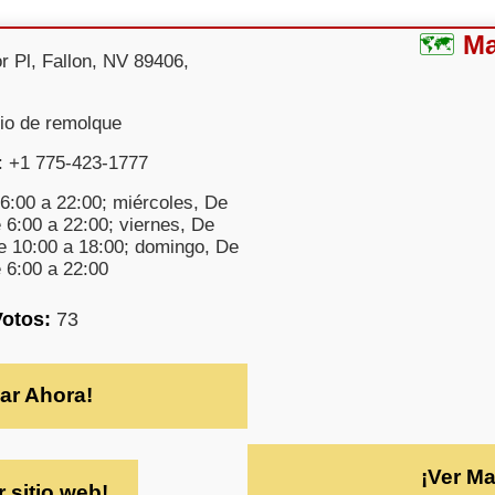
M
r Pl, Fallon, NV 89406,
cio de remolque
: +1 775-423-1777
6:00 a 22:00; miércoles, De
 6:00 a 22:00; viernes, De
e 10:00 a 18:00; domingo, De
 6:00 a 22:00
Votos:
73
ar Ahora!
¡Ver M
r sitio web!