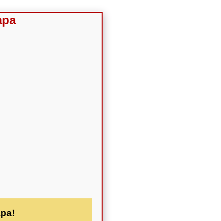
apa
apa!