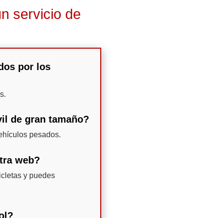
n servicio de
dos por los
s.
vil de gran tamaño?
ehículos pesados.
stra web?
icletas y puedes
ol?