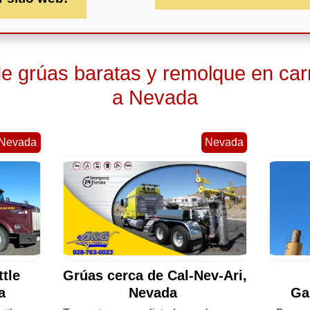
 grúas baratas y remolque en car
a Nevada
Nevada
Nevada
tle
Grúas cerca de Cal-Nev-Ari,
da
Nevada
Ga