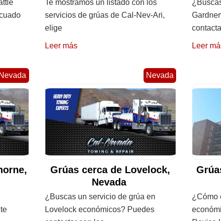
ttle
Te mostramos un listado con los
¿Buscas
ecuado
servicios de grúas de Cal-Nev-Ari,
Gardner
elige
contacta
Leer más
Leer má
Nevada
Nevada
horne,
Grúas cerca de Lovelock,
Grúa
Nevada
¿Buscas un servicio de grúa en
¿Cómo e
te
Lovelock económicos? Puedes
económi