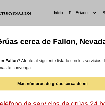
Inicio
Por Estados
B
Grúas cerca de Fallon, Nevad
en Fallon
? Atento al siguiente listado con los servicios 
 más te convenga.
Más números de grúas cerca de mi
léfono de servicios de grúas 24 h