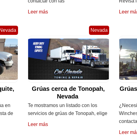
contactar con las
Revisa l
Leer más
Leer má
Nevada
Nevada
uite,
Grúas cerca de Tonopah,
Grúas
Nevada
úa en
Te mostramos un listado con los
¿Necesit
ista de
servicios de grúas de Tonopah, elige
Winches
contacta
Leer más
Leer má