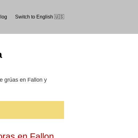
log
Switch to English 🇺🇸
a
de grúas en Fallon y
oras en Fallon