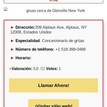
Dirección:
209 Alplaus Ave, Alplaus, NY
12008, Estados Unidos
Especialidad
: Concesionario de grúas
Número de teléfono
: +1 518-399-0488
Horario:
⭐
Valoración:
5,0 🕵️‍♀️
Votos:
1
Llamar Ahora!
¡Visitar sitio web!