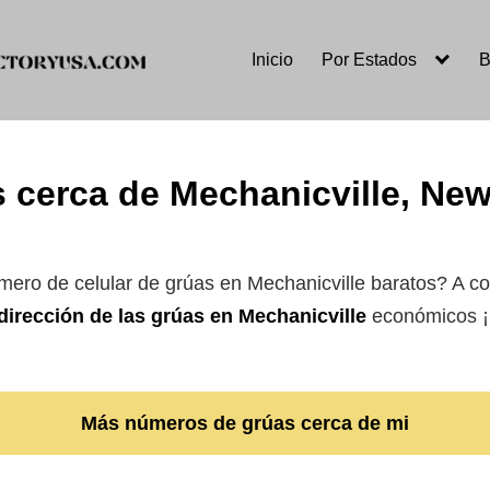
Inicio
Por Estados
B
 cerca de Mechanicville, Ne
úmero de celular de grúas en Mechanicville baratos? A c
dirección de las grúas en Mechanicville
económicos ¡S
Más números de grúas cerca de mi