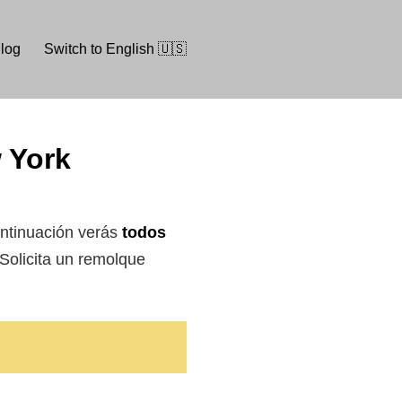
log
Switch to English 🇺🇸
w York
ontinuación verás
todos
olicita un remolque