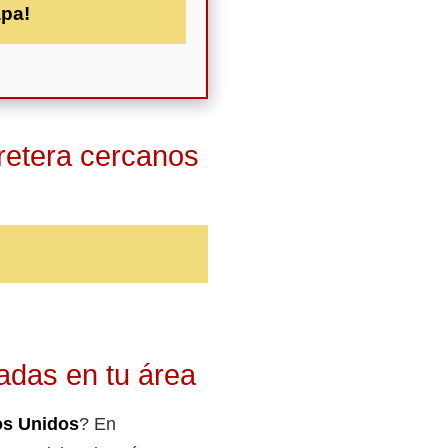
apa!
retera cercanos
adas en tu área
os Unidos
? En