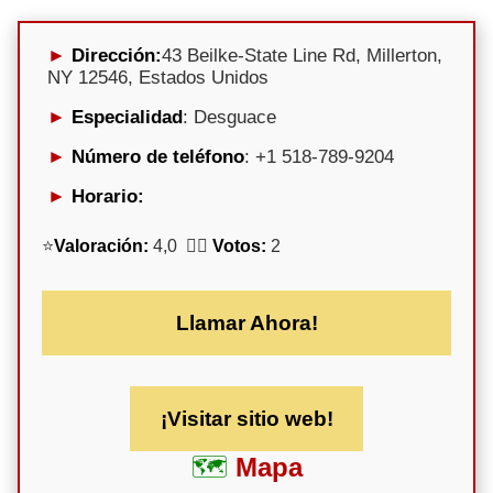
Dirección:
43 Beilke-State Line Rd, Millerton,
NY 12546, Estados Unidos
Especialidad
: Desguace
Número de teléfono
: +1 518-789-9204
Horario:
⭐
Valoración:
4,0 🕵️‍♀️
Votos:
2
Llamar Ahora!
¡Visitar sitio web!
Mapa