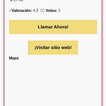
⭐
Valoración:
4,3 🕵️‍♀️
Votos:
3
Llamar Ahora!
¡Visitar sitio web!
Mapa