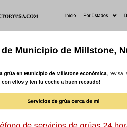
Inicio
Por Estados
B
 de Municipio de Millstone, 
a grúa en Municipio de Millstone
económica
, revisa 
 con ellos y ten tu coche a buen recaudo!
Servicios de grúa cerca de mi
éfono de servicios de grúas 24 hor