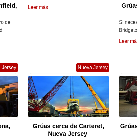
field,
Grúas
Leer más
ro de
Si neces
ld
Bridgeto
Leer má
 Jersey
Nueva Jersey
ena,
Grúas cerca de Carteret,
Grúas
Nueva Jersey