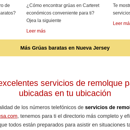
ro de
¿Cómo encontrar grúas en Carteret
Te mostr
baratos?
económicos conveniente para ti?
servicio
Ojea la siguiente
Leer má
Leer más
Más Grúas baratas en Nueva Jersey
xcelentes servicios de remolque p
ubicadas en tu ubicación
talidad de los números telefónicos de
servicios de remo
usa.com
, tenemos para ti el directorio más completo y ef
ue todos están preparados para asistir en situaciones 