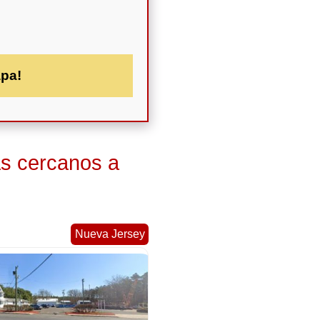
apa!
as cercanos a
Nueva Jersey