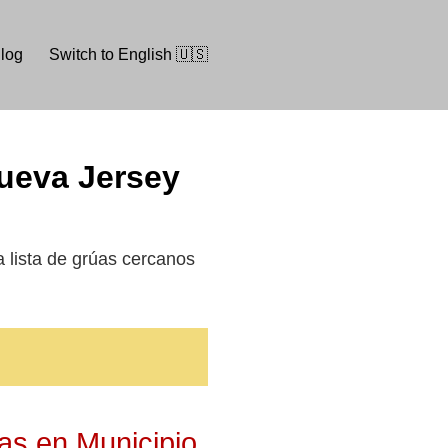
log
Switch to English 🇺🇸
Nueva Jersey
la lista de grúas cercanos
as en Municipio