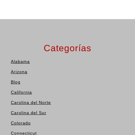
Categorías
Alabama
Arizona
Blog
California
Carolina del Norte
Carolina del Sur
Colorado
Connecticut