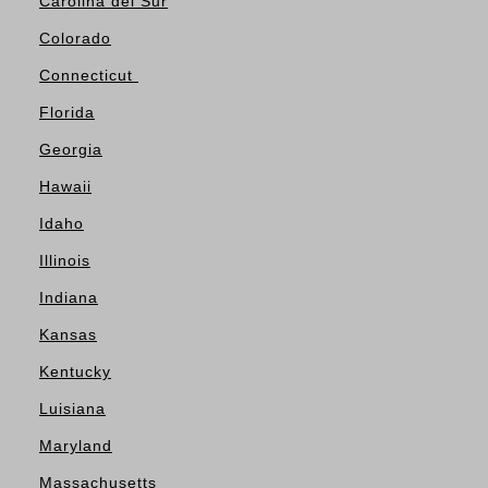
Carolina del Sur
Colorado
Connecticut
Florida
Georgia
Hawaii
Idaho
Illinois
Indiana
Kansas
Kentucky
Luisiana
Maryland
Massachusetts