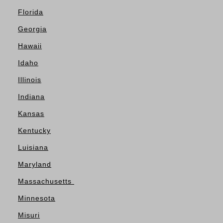
Florida
Georgia
Hawaii
Idaho
Illinois
Indiana
Kansas
Kentucky
Luisiana
Maryland
Massachusetts
Minnesota
Misuri