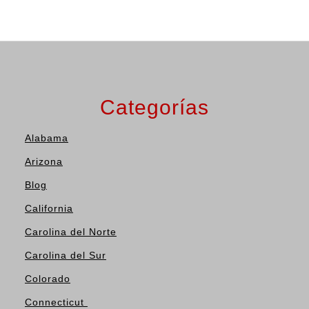
Categorías
Alabama
Arizona
Blog
California
Carolina del Norte
Carolina del Sur
Colorado
Connecticut