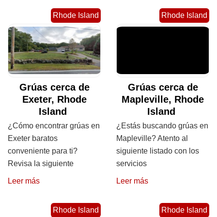
Rhode Island
Rhode Island
Grúas cerca de
Grúas cerca de
Exeter, Rhode
Mapleville, Rhode
Island
Island
¿Cómo encontrar grúas en
¿Estás buscando grúas en
Exeter baratos
Mapleville? Atento al
conveniente para ti?
siguiente listado con los
Revisa la siguiente
servicios
Leer más
Leer más
Rhode Island
Rhode Island