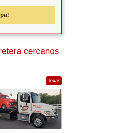
apa!
retera cercanos
Texas