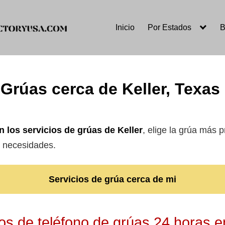
Inicio
Por Estados
B
Grúas cerca de Keller, Texas
n los servicios de grúas de Keller
, elige la grúa más p
s necesidades.
Servicios de grúa cerca de mi
s de teléfono de grúas 24 horas en