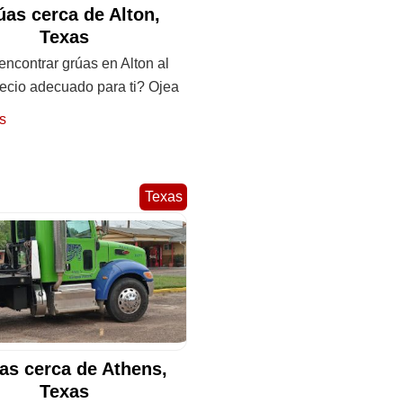
úas cerca de Alton,
Texas
ncontrar grúas en Alton al
recio adecuado para ti? Ojea
s
Texas
as cerca de Athens,
Texas