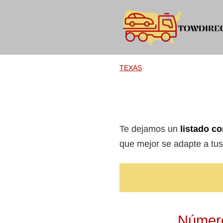
Skip
to
content
TEXAS
Te dejamos un
listado co
que mejor se adapte a tu
Número