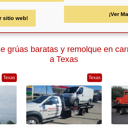
¡Ver M
r sitio web!
 grúas baratas y remolque en car
a Texas
Texas
Texas