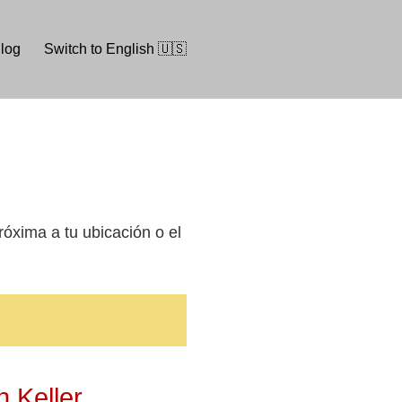
log
Switch to English 🇺🇸
róxima a tu ubicación o el
 Keller