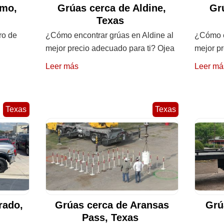
amo,
Grúas cerca de Aldine,
Gr
Texas
ro de
¿Cómo encontrar grúas en Aldine al
¿Cómo e
mejor precio adecuado para ti? Ojea
mejor p
Leer más
Leer má
Texas
Texas
rado,
Grúas cerca de Aransas
Grú
Pass, Texas