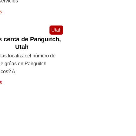
servicios
s
Utah
 cerca de Panguitch,
Utah
as localizar el número de
de grúas en Panguitch
icos? A
s