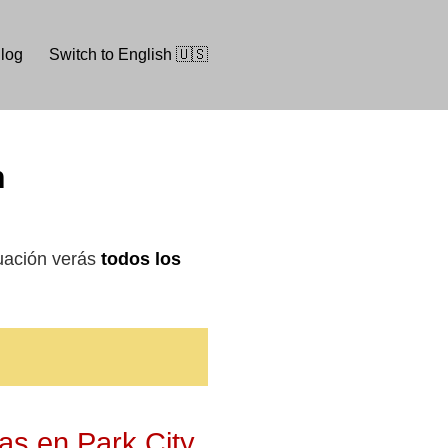
log
Switch to English 🇺🇸
h
uación verás
todos los
as en Park City