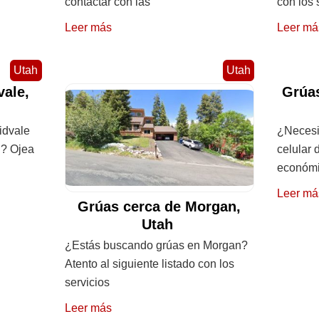
contactar con las
con los 
Leer más
Leer má
Utah
Utah
vale,
Grúas
idvale
¿Necesit
i? Ojea
celular 
económ
Leer má
Grúas cerca de Morgan,
Utah
¿Estás buscando grúas en Morgan?
Atento al siguiente listado con los
servicios
Leer más