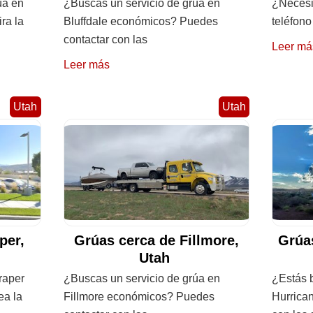
úa en
¿Buscas un servicio de grúa en
¿Necesit
ra la
Bluffdale económicos? Puedes
teléfono
contactar con las
Leer má
Leer más
Utah
Utah
per,
Grúas cerca de Fillmore,
Grúas
Utah
raper
¿Buscas un servicio de grúa en
¿Estás 
ea la
Fillmore económicos? Puedes
Hurrican