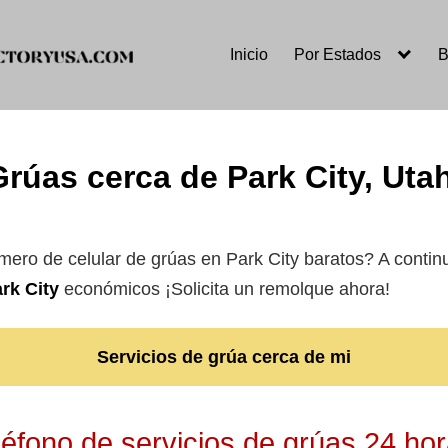
Inicio
Por Estados
B
Grúas cerca de Park City, Uta
úmero de celular de grúas en Park City baratos? A contin
rk City
económicos ¡Solicita un remolque ahora!
Servicios de grúa cerca de mi
éfono de servicios de grúas 24 hor