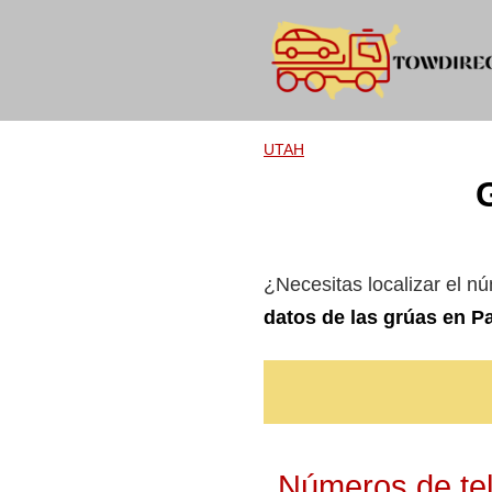
Skip
to
content
UTAH
¿Necesitas localizar el n
datos de las grúas en Pa
Números de tel