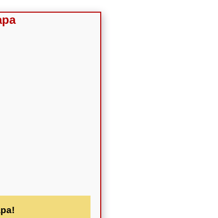
apa
apa!