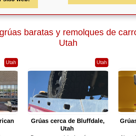
 grúas baratas y remolques de carr
Utah
Utah
Utah
rican
Grúas cerca de Bluffdale,
Grúas
Utah