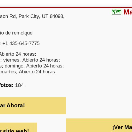
M
nson Rd, Park City, UT 84098,
cio de remolque
: +1 435-645-7775
bierto 24 horas;
; viernes, Abierto 24 horas;
s; domingo, Abierto 24 horas;
 martes, Abierto 24 horas
Votos:
184
ar Ahora!
¡Ver M
r sitio web!