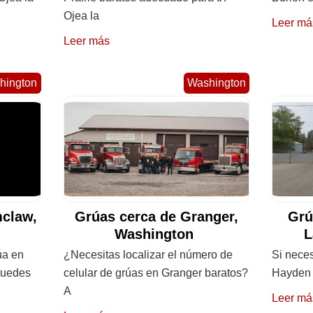
Ojea la
Leer má
Leer más
hington
Washington
claw,
Grúas cerca de Granger,
Grú
Washington
L
úa en
¿Necesitas localizar el número de
Si neces
Puedes
celular de grúas en Granger baratos?
Hayden 
A
Leer má