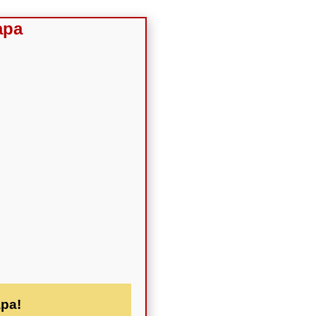
apa
apa!