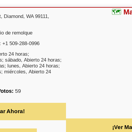
M
t, Diamond, WA 99111,
cio de remolque
: +1 509-288-0996
rto 24 horas;
s; sábado, Abierto 24 horas;
s; lunes, Abierto 24 horas;
; miércoles, Abierto 24
Votos:
59
ar Ahora!
¡Ver M