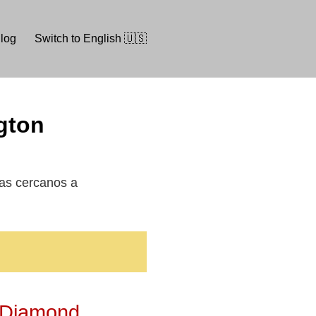
log
Switch to English 🇺🇸
ngton
rúas cercanos a
n Diamond