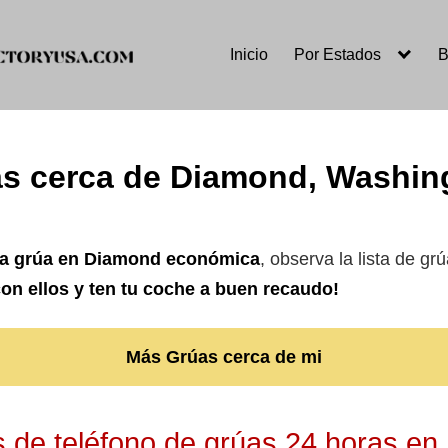
Inicio
Por Estados
B
s cerca de Diamond, Washi
na grúa en Diamond
económica
, observa la lista de g
on ellos y ten tu coche a buen recaudo!
Más Grúas cerca de mi
de teléfono de grúas 24 horas e