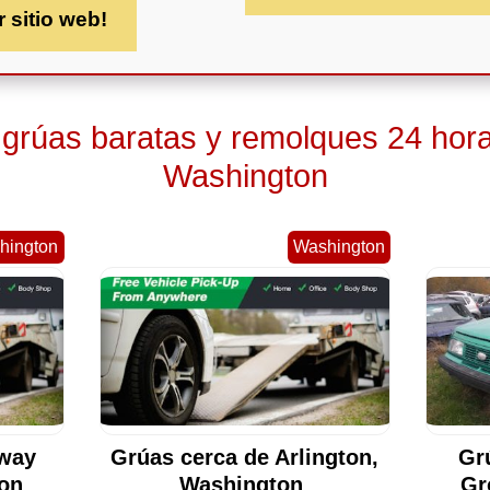
r sitio web!
 grúas baratas y remolques 24 hor
Washington
hington
Washington
rway
Grúas cerca de Arlington,
Gr
ton
Washington
Gr