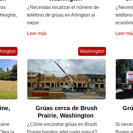
los
¿Necesitas localizar el número de
¿Necesit
 Heights,
teléfono de grúas en Arlington al
teléfono
mejor
económ
Leer más
Leer má
hington
Washington
ine,
Grúas cerca de Brush
Grú
Prairie, Washington
laine
¿Cómo encontrar grúas en Brush
Si neces
Ojea la
Prairie baratos adecuado para ti?
Burien e