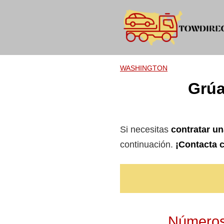
Skip
to
content
WASHINGTON
Grúa
Si necesitas
contratar u
continuación.
¡Contacta c
Números 