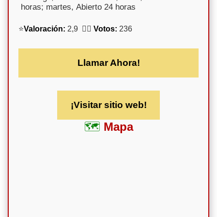
horas; martes, Abierto 24 horas
⭐
Valoración:
2,9 🕵️‍♀️
Votos:
236
Llamar Ahora!
¡Visitar sitio web!
Mapa