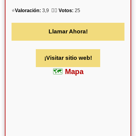
⭐
Valoración:
3,9 🕵️‍♀️
Votos:
25
Llamar Ahora!
¡Visitar sitio web!
Mapa