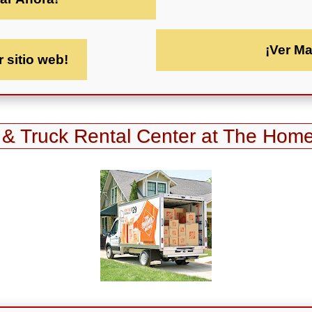
¡Ver M
r sitio web!
l & Truck Rental Center at The Hom