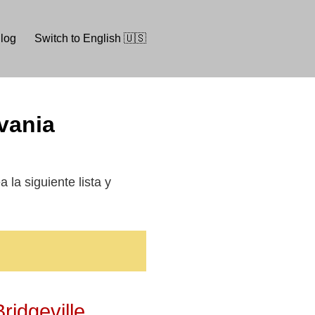
log
Switch to English 🇺🇸
lvania
 la siguiente lista y
ridgeville