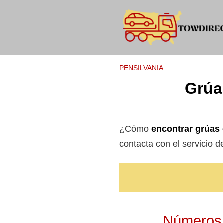
Skip
to
content
PENSILVANIA
Grúas
¿Cómo
encontrar grúas 
contacta con el servicio 
Números d