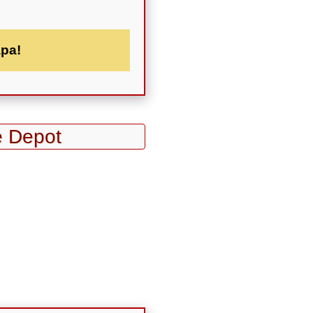
apa!
e Depot