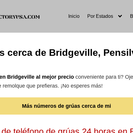
Inicio
Por Estados
B
 cerca de Bridgeville, Pensi
en Bridgeville
al mejor precio
conveniente para ti? Ojea
de remolque que prefieras. ¡No esperes más!
Más números de grúas cerca de mi
e teléfono de grúas 24 horas en B