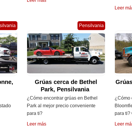
Leer más
Leer má
ilvania
Pensilvania
onne,
Grúas cerca de Bethel
Grúas
Park, Pensilvania
¿Cómo encontrar grúas en Bethel
¿Cómo e
istado
Park al mejor precio conveniente
Bloomfi
para ti?
para ti?
Leer más
Leer má