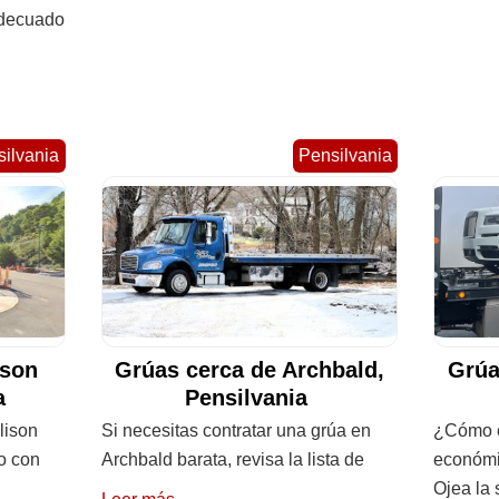
adecuado
ilvania
Pensilvania
ison
Grúas cerca de Archbald,
Grúa
ia
Pensilvania
lison
Si necesitas contratar una grúa en
¿Cómo e
do con
Archbald barata, revisa la lista de
económi
Ojea la 