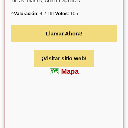
horas; martes, Abierto 24 horas
⭐
Valoración:
4,2 🕵️‍♀️
Votos:
105
Llamar Ahora!
¡Visitar sitio web!
Mapa