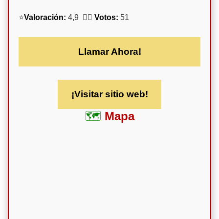
⭐
Valoración:
4,9 🕵️‍♀️
Votos:
51
Llamar Ahora!
¡Visitar sitio web!
Mapa