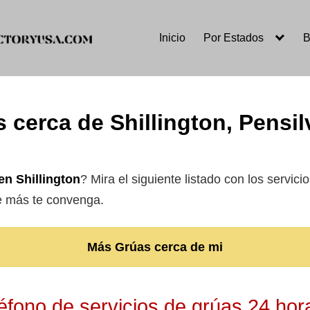
Inicio
Por Estados
B
 cerca de Shillington, Pensi
n Shillington
? Mira el siguiente listado con los servici
ue más te convenga.
Más Grúas cerca de mi
fono de servicios de grúas 24 hora