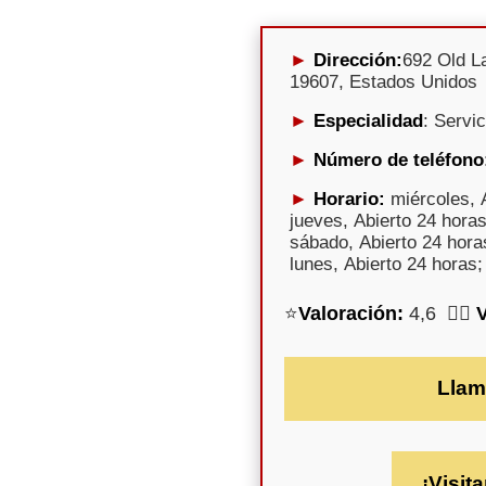
Dirección:
692 Old La
19607, Estados Unidos
Especialidad
: Servi
Número de teléfono
Horario:
miércoles, A
jueves, Abierto 24 horas
sábado, Abierto 24 hora
lunes, Abierto 24 horas;
⭐
Valoración:
4,6 🕵️‍♀️
Llam
¡Visita