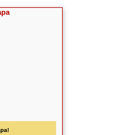
apa
apa!