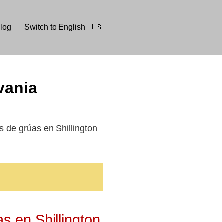
log
Switch to English 🇺🇸
lvania
os de grúas en Shillington
s en Shillington