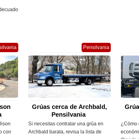
adecuado
ilvania
Pensilvania
ison
Grúas cerca de Archbald,
Grúa
ia
Pensilvania
lison
Si necesitas contratar una grúa en
¿Cómo e
do con
Archbald barata, revisa la lista de
económi