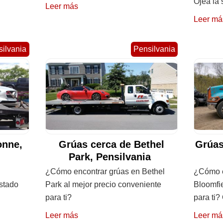
Ojea la 
Leer más
Leer má
ilvania
Pensilvania
onne,
Grúas cerca de Bethel
Grúas
Park, Pensilvania
¿Cómo encontrar grúas en Bethel
¿Cómo e
istado
Park al mejor precio conveniente
Bloomfi
para ti?
para ti?
Leer más
Leer má