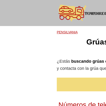
Skip
to
content
PENSILVANIA
Grúas
¿Estás
buscando grúas e
y contacta con la grúa q
Números de telé