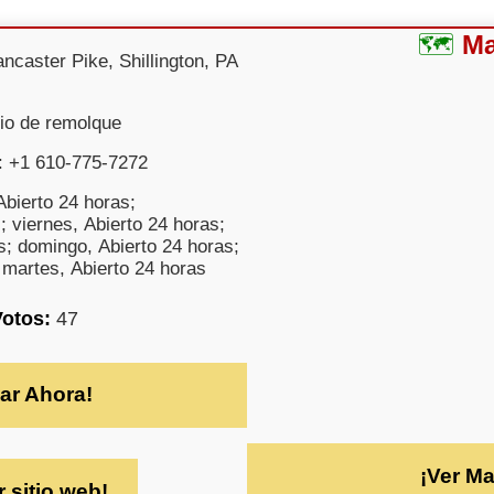
M
ncaster Pike, Shillington, PA
cio de remolque
: +1 610-775-7272
bierto 24 horas;
; viernes, Abierto 24 horas;
s; domingo, Abierto 24 horas;
 martes, Abierto 24 horas
Votos:
47
ar Ahora!
¡Ver M
r sitio web!