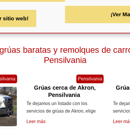
¡Ver M
r sitio web!
 grúas baratas y remolques de carr
Pensilvania
ilvania
Pensilvania
Grúas cerca de Akron,
Grúa
Pensilvania
Te dejamos un listado con los
Te dejam
servicios de grúas de Akron, elige
servicio
Leer más
Leer má