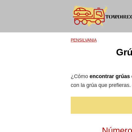
Skip
to
content
PENSILVANIA
Grú
¿Cómo
encontrar grúas
con la grúa que prefieras
Números