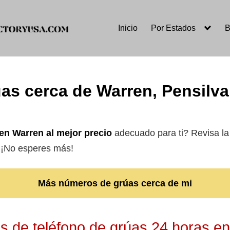
Inicio
Por Estados
B
as cerca de Warren, Pensilv
 en Warren
al mejor precio
adecuado para ti? Revisa la 
. ¡No esperes más!
Más números de grúas cerca de mi
 de teléfono de grúas 24 horas e