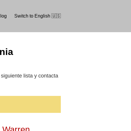
log
Switch to English 🇺🇸
ania
siguiente lista y contacta
n Warren