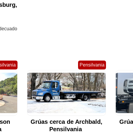
sburg,
adecuado
ilvania
Pensilvania
ison
Grúas cerca de Archbald,
Grúa
ia
Pensilvania