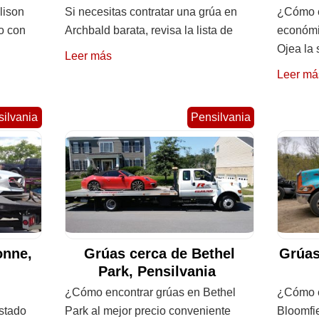
lison
Si necesitas contratar una grúa en
¿Cómo e
do con
Archbald barata, revisa la lista de
económi
Ojea la 
Leer más
Leer má
ilvania
Pensilvania
onne,
Grúas cerca de Bethel
Grúas
Park, Pensilvania
¿Cómo encontrar grúas en Bethel
¿Cómo e
istado
Park al mejor precio conveniente
Bloomfi