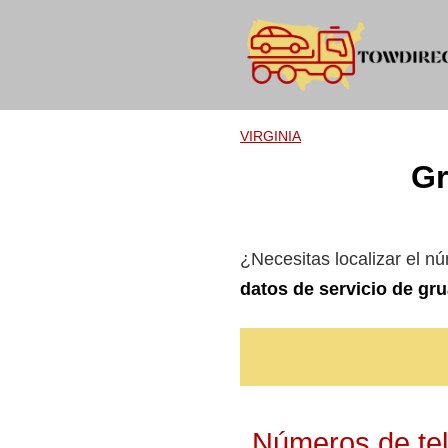
Skip
to
content
VIRGINIA
Gr
¿Necesitas localizar el n
datos de servicio de gr
Números de tel