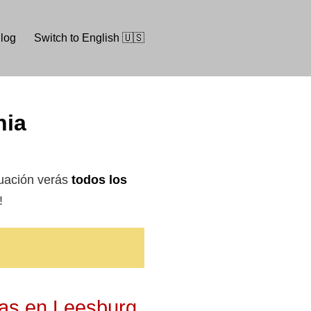
log
Switch to English 🇺🇸
nia
uación verás
todos los
!
ras en Leesburg