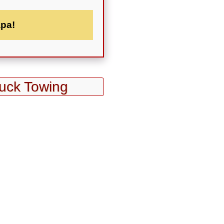
apa!
uck Towing