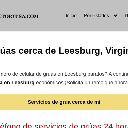
Inicio
Por Estados
B
úas cerca de Leesburg, Virgi
úmero de celular de grúas en Leesburg baratos? A contin
ua en Leesburg
económicos ¡Solicita un remolque ahora
Servicios de grúa cerca de mi
éfono de servicios de grúas 24 ho