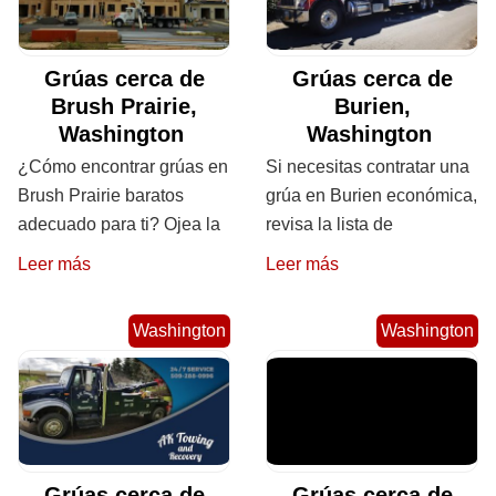
Grúas cerca de
Grúas cerca de
Brush Prairie,
Burien,
Washington
Washington
¿Cómo encontrar grúas en
Si necesitas contratar una
Brush Prairie baratos
grúa en Burien económica,
adecuado para ti? Ojea la
revisa la lista de
Leer más
Leer más
Washington
Washington
Grúas cerca de
Grúas cerca de