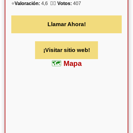
⭐
Valoración:
4,6 🕵️‍♀️
Votos:
407
Llamar Ahora!
¡Visitar sitio web!
Mapa